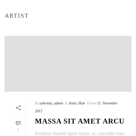
ARTIST
By
sabrinity_admin
In
Artist
,
Hair
Posted
11. November
2015
MASSA SIT AMET ARCU
1
Pendisse blandit ligula turpis, ac convallis risus