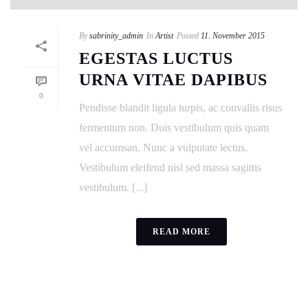
By
sabrinity_admin
In
Artist
Posted
11. November 2015
EGESTAS LUCTUS
URNA VITAE DAPIBUS
0
Pendisse blandit ligula turpis, ac convallis risus
fermentum non. Duis vestibulum quis quam
vel accumsan. Nunc a vulputate lectus.
Vestibulum eleifend nisl sed massa sagittis
vestibulum. [...]
READ MORE