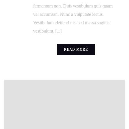
fermentum non. Duis vestibulum quis quam
vel accumsan. Nunc a vulputate lectus.
Vestibulum eleifend nisl sed massa sagittis
vestibulum. [...]
READ MORE