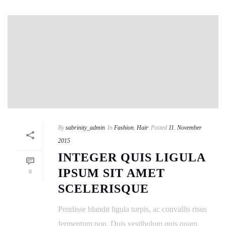
By
sabrinity_admin
In
Fashion
,
Hair
Posted
11. November
2015
INTEGER QUIS LIGULA
IPSUM SIT AMET
0
SCELERISQUE
Pendisse blandit ligula turpis, ac convallis risus
fermentum non. Duis vestibulum quis quam