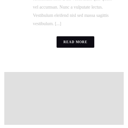
vel accumsan. Nunc a vulputate lectus.
Vestibulum eleifend nisl sed massa sagittis
vestibulum. [...]
READ MORE