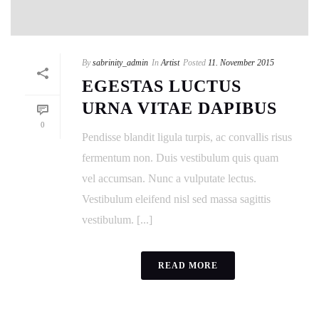
By
sabrinity_admin
In
Artist
Posted
11. November 2015
EGESTAS LUCTUS
URNA VITAE DAPIBUS
0
Pendisse blandit ligula turpis, ac convallis risus
fermentum non. Duis vestibulum quis quam
vel accumsan. Nunc a vulputate lectus.
Vestibulum eleifend nisl sed massa sagittis
vestibulum. [...]
READ MORE