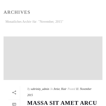
ARCHIVES
Monatliches Archiv für: "November, 2015"
By
sabrinity_admin
In
Artist
,
Hair
Posted
11. November
2015
MASSA SIT AMET ARCU