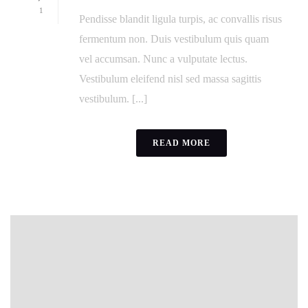
1
Pendisse blandit ligula turpis, ac convallis risus
fermentum non. Duis vestibulum quis quam
vel accumsan. Nunc a vulputate lectus.
Vestibulum eleifend nisl sed massa sagittis
vestibulum. [...]
READ MORE