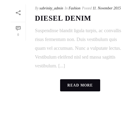
By
sabrinity_admin
In
Fashion
Posted
11. November 2015
DIESEL DENIM
Suspendisse blandit ligula turpis, ac convallis
0
risus fermentum non. Duis vestibulum quis
quam vel accumsan. Nunc a vulputate lectus.
Vestibulum eleifend nisl sed massa sagittis
vestibulum. [...]
READ MORE