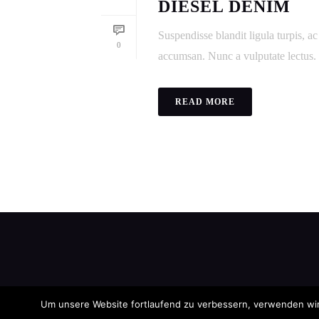
DIESEL DENIM
Suspendisse blandit ligula turpis, 
0
accumsan. Nunc a vulputate lectus. V
READ MORE
Um unsere Website fortlaufend zu verbessern, verwenden wi
Impressum
|
Datenschutz