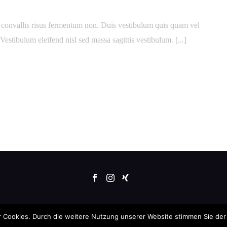
ac convallis risus fermentum non. Duis vestibulum quis quam vel
estibulum eleifend nisl sed massa sagittis vestibulum. [...]
r Cookies. Durch die weitere Nutzung unserer Website stimmen Sie de