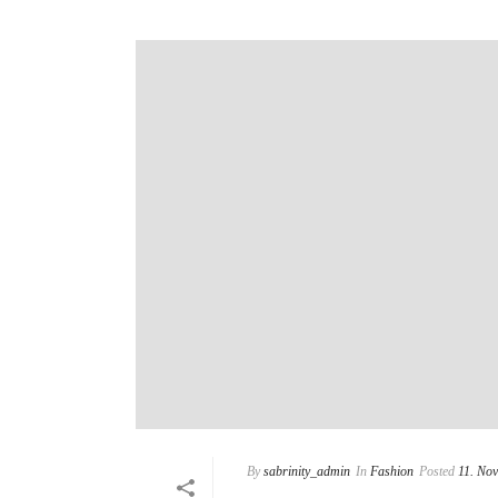
By
sabrinity_admin
In
Fashion
Posted
11. No