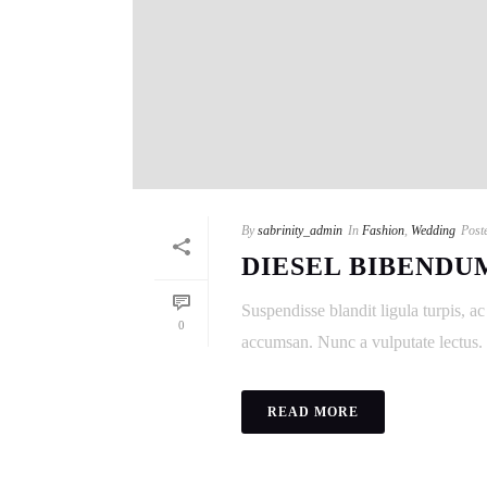
By
sabrinity_admin
In
Fashion
,
Wedding
Post
DIESEL BIBENDU
Suspendisse blandit ligula turpis, 
0
accumsan. Nunc a vulputate lectus. V
READ MORE