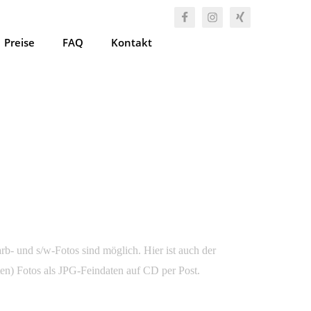
Preise
FAQ
Kontakt
0
b- und s/w-Fotos sind möglich. Hier ist auch der
ten) Fotos als JPG-Feindaten auf CD per Post.