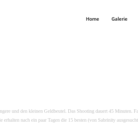
Home
Galerie
 (PRIVAT)
OOTING? (PRIVAT)
ngere und den kleinen Geldbeutel. Das Shooting dauert 45 Minuten. Far
e erhalten nach ein paar Tagen die 15 besten (von Sabrinity ausgesuch