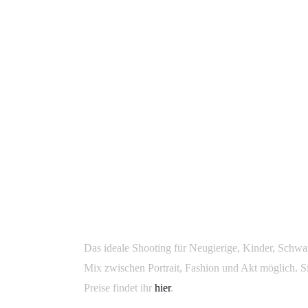
WAS IST EIN 15ER-SHOOTING?
WAS IST EIN 15ER-SH
Von
sabrinity_admin
Verfasst
28. Januar 2018
In
Das ideale Shooting für Neugierige, Kinder, Schwa
Mix zwischen Portrait, Fashion und Akt möglich. Si
Preise findet ihr
hier
.