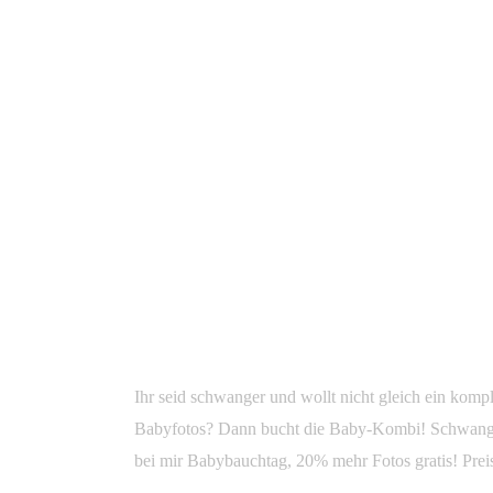
GIBT ES EIN EXTRA SCHWA
GIBT ES EIN EXTRA
Von
sabrinity_admin
Verfasst
29. Januar 2018
In
Ihr seid schwanger und wollt nicht gleich ein komp
Babyfotos? Dann bucht die Baby-Kombi! Schwangerb
bei mir Babybauchtag, 20% mehr Fotos gratis! Preis