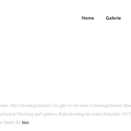
Home
Galerie
NGERBAUCH-SHOOTING?
 SCHWANGERBAUCH-SHOOTIN
lettes 30er-Shooting buchen? Es gibt es ein extra Schwangerbauch-Shoo
auch-Shooting und späteres Babyshooting im ersten Babyjahr (30 Fot
e findet ihr
hier
.