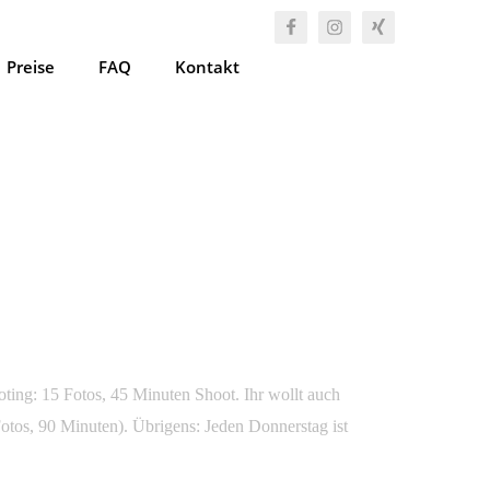
Preise
FAQ
Kontakt
G?
0
ting: 15 Fotos, 45 Minuten Shoot. Ihr wollt auch
os, 90 Minuten). Übrigens: Jeden Donnerstag ist